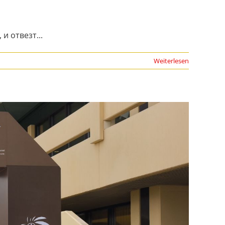
 отвезт...
Weiterlesen