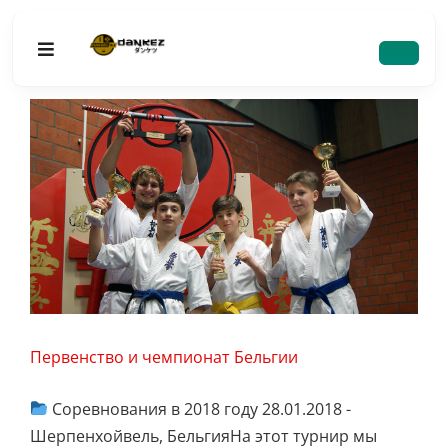
Skip
to
Toggle
content
Navigation
Главная
Соревнования
Мероприятия
Галерея
Первенство и чемпионат Бельгии
Школа Dankezu
Соревнования в 2018 году 28.01.2018 -
Шерпенхойвель, БельгияНа этот турнир мы