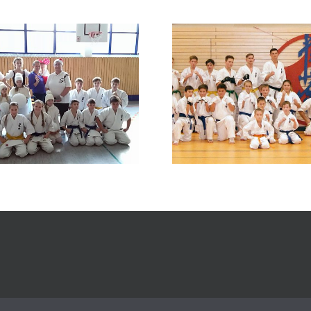
День рожденья Сэнсея.
Что? Где? 